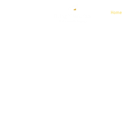
Home
Unvergessl
Bei living TIMELESS machen wir 
die perfekte Unterkunft ist. Des