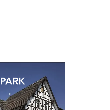
E
 PARK
ABENTEUER