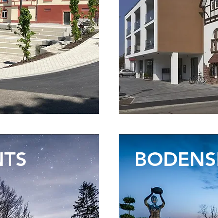
NTS
BODENS
M
Riviera Deuts