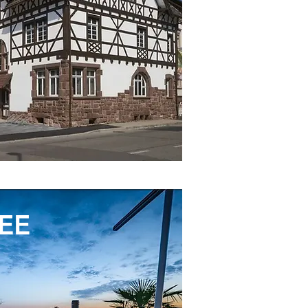
EE
chlands