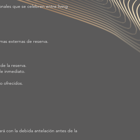
onales que se celebren entre living
rmas externas de reserva.
de la reserva.
de inmediato.
o ofrecidos.
ará con la debida antelación antes de la