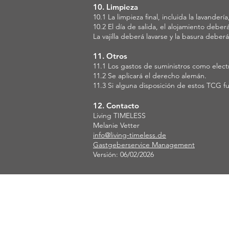
10. Limpieza
10.1 La limpieza final, incluida la lavanderí
10.2 El día de salida, el alojamiento debe
La vajilla deberá lavarse y la basura debe
11. Otros
11.1 Los gastos de suministros como electri
11.2 Se aplicará el derecho alemán.
11.3 Si alguna disposición de estos TCG fu
12. Contacto
Living TIMELESS
Melanie Vetter
info@living-timeless.de
Gastgeberservice Management​
Versión: 06/02/2026