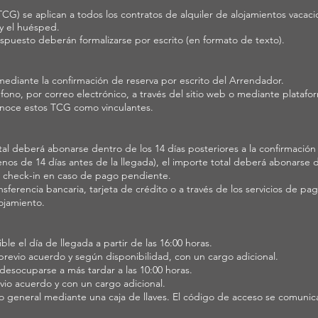
G) se aplican a todos los contratos de alquiler de alojamientos vacaci
y el huésped.
spuesto deberán formalizarse por escrito (en formato de texto).
 mediante la confirmación de reserva por escrito del Arrendador.
éfono, por correo electrónico, a través del sitio web o mediante platafo
conoce estos TCG como vinculantes.
otal deberá abonarse dentro de los 14 días posteriores a la confirmación 
enos de 14 días antes de la llegada), el importe total deberá abonarse 
l check-in en caso de pago pendiente.
sferencia bancaria, tarjeta de crédito o a través de los servicios de pag
lojamiento.
ble el día de llegada a partir de las 16:00 horas.
 previo acuerdo y según disponibilidad, con un cargo adicional.
 desocuparse a más tardar a las 10:00 horas.
evio acuerdo y con un cargo adicional.
r lo general mediante una caja de llaves. El código de acceso se comunic