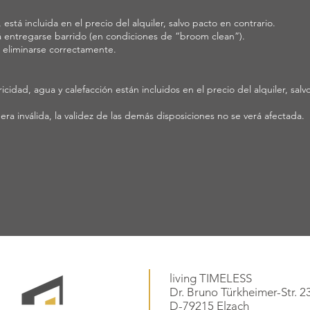
a, está incluida en el precio del alquiler, salvo pacto en contrario.
rá entregarse barrido (en condiciones de “broom clean”).
rá eliminarse correctamente.
cidad, agua y calefacción están incluidos en el precio del alquiler, salv
era inválida, la validez de las demás disposiciones no se verá afectada.
living TIMELESS
Dr. Bruno Türkheimer-Str. 2
D-79215 Elzach