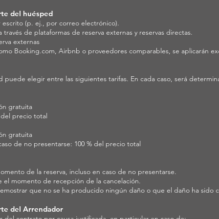
arte del huésped
escrito (p. ej., por correo electrónico).
a través de plataformas de reserva externas y reservas directas.
erva externas
s como Booking.com, Airbnb o proveedores comparables, se aplicarán ex
d puede elegir entre las siguientes tarifas. En cada caso, será determi
ón gratuita
del precio total
ón gratuita
caso de no presentarse: 100 % del precio total
momento de la reserva, incluso en caso de no presentarse.
te el momento de recepción de la cancelación.
 demostrar que no se ha producido ningún daño o que el daño ha sido
rte del Arrendador
r del contrato por causa justificada, en particular en caso de: