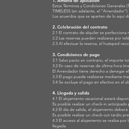
1. Ámbito de aplicación
Estos Términos y Condiciones Generales (TC
TIMELESS (en adelante, el “Arrendador”) 
Los acuerdos que se aparten de lo aquí di
2. Celebración del contrato
2.1 El contrato de alquiler se perfecciona
2.2 Las reservas pueden realizarse por tel
2.3 Al efectuar la reserva, el huésped re
3. Condiciones de pago
3.1 Salvo pacto en contrario, el importe t
3.2 En caso de reservas de última hora (m
El Arrendador tiene derecho a denegar e
3.3 El pago puede realizarse mediante tran
3.4 Se excluye el pago en efectivo en el a
4. Llegada y salida
4.1 El alojamiento vacacional estará disponi
Es posible realizar un check-in anticipado
4.2 El día de salida, el alojamiento deberá
Es posible realizar un check-out tardío pr
4.3 El acceso al alojamiento se realiza po
llegada.