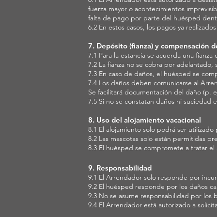
fuerza mayor o acontecimientos imprevisib
falta de pago por parte del huésped dent
6.2 En estos casos, los pagos ya realizad
7. Depósito (fianza) y compensación 
7.1 Para la estancia se acuerda una fianza
7.2 La fianza no se cobra por adelantado, 
7.3 En caso de daños, el huésped se comp
7.4 Los daños deben comunicarse al Arre
Se facilitará documentación del daño (p. ej
7.5 Si no se constatan daños ni suciedad e
8. Uso del alojamiento vacacional
8.1 El alojamiento solo podrá ser utiliza
8.2 Las mascotas solo están permitidas pre
8.3 El huésped se compromete a tratar el 
9. Responsabilidad
9.1 El Arrendador solo responde por incu
9.2 El huésped responde por los daños ca
9.3 No se asume responsabilidad por los b
9.4 El Arrendador está autorizado a solici