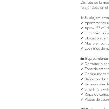
Disfrute de la má
relajándose en el 
✨ Su alojamiento 
✔ Apartamento ren
✔ Aprox. 57 m² de
✔ Luminoso, espa
✔ Ubicación cént
✔ Muy bien comu
✔ Los niños de ha
🏡 Equipamiento
✔ Dormitorio con
✔ Zona de estar
✔ Cocina modern
✔ Baño con duch
✔ Terraza soleada
✔ Smart TV y wifi
✔ Ropa de cama, t
✔ Plazas de aparc