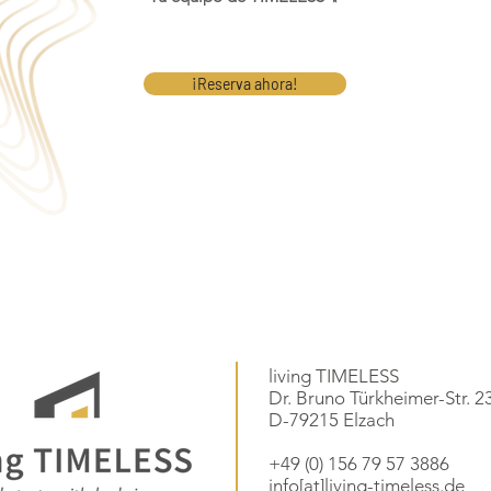
¡Reserva ahora!
living TIMELESS
Dr. Bruno Türkheimer-Str. 2
D-79215 Elzach
+49 (0) 156 79 57 3886
info[at]living-timeless.de