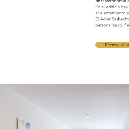
🍽 Gastronomía en
En el edificio hay
adelantamiento el
El Adler Sasbachw
personalizado, fl
¡Reserva aho