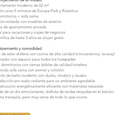
rtamento moderno de 62 m²
lo unos 5 minutos de Europa-Park y Rulantica
rmitorios + sofá cama
ón soleado con muebles de exterior
za de aparcamiento privada
l para vacaciones y viajes de negocios
niños de hasta 3 años se alojan gratis
uipamiento y comodidad
 de estar diáfana con cocina de alta calidad (vitrocerámica, lavavajil
edor con espacio para todos los huéspedes
dormitorios con camas dobles de calidad hotelera
odo sofá cama con somier y colchón
rto de baño moderno con ducha, inodoro y lavabo
facción por suelo radiante para un ambiente agradable
trucción energéticamente eficiente con materiales naturales
s de un día emocionante, disfruta de tardes relajadas en el balcón 
na tranquila, pero muy cerca de todo lo que ocurre.