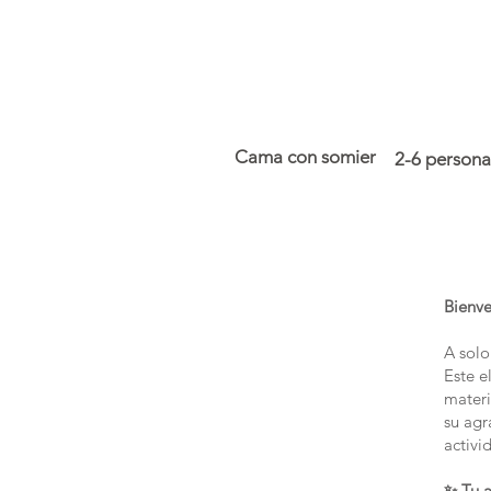
Cama con somier
2-6 persona
Bienv
A solo
Este e
materi
su agr
activi
✨ Tu a