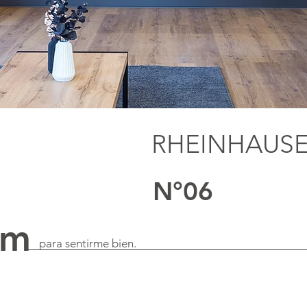
RHEINHAUS
N°06
qm
para sentirme bien.