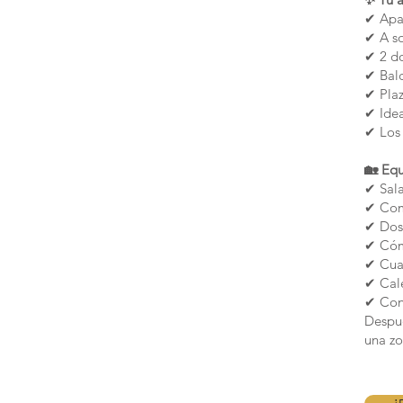
✔ Apa
✔ A so
✔ 2 do
✔ Balc
✔ Pla
✔ Idea
✔ Los 
🏡 Eq
✔ Sala
✔ Com
✔ Dos 
✔ Cóm
✔ Cua
✔ Cale
✔ Cons
Despué
una zo