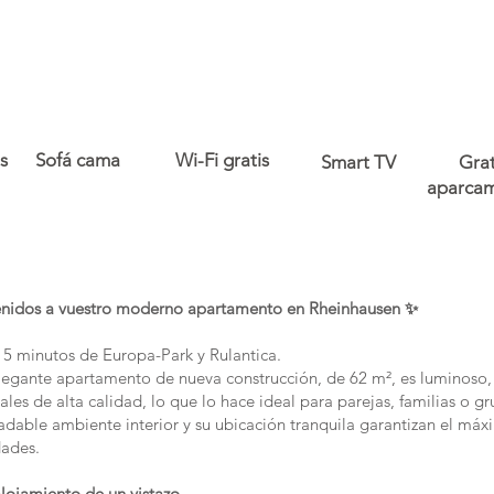
s
Sofá cama
Wi-Fi gratis
Smart TV
Grat
aparcam
enidos a vuestro moderno apartamento en Rheinhausen ✨
 5 minutos de Europa-Park y Rulantica.
legante apartamento de nueva construcción, de 62 m², es luminoso
ales de alta calidad, lo que lo hace ideal para parejas, familias o
adable ambiente interior y su ubicación tranquila garantizan el máx
dades.
lojamiento de un vistazo