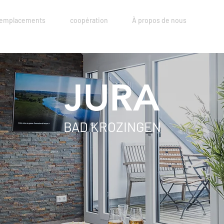
emplacements
coopération
À propos de nous
JURA
BAD KROZINGEN