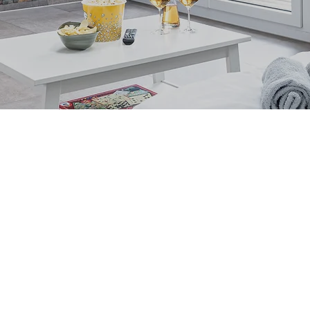
BAD KROZI
JURA
qm
se sentir bien.