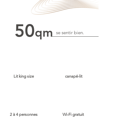
50
qm
se sentir bien.
Lit king size
canapé-lit
2 à 4 personnes
Wi-Fi gratuit